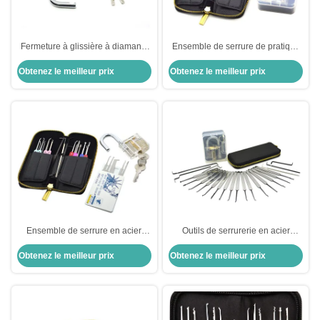
Fermeture à glissière à diamants
Ensemble de serrure de pratique
transparents, kit de verrouillage à
en acier inoxydable 22 pièces Kit
Obtenez le meilleur prix
Obtenez le meilleur prix
pick-up, combinaison
de sélection de serrure
d'équipements
automatique Ensemble de
sélection de serrure de pratique
transparent
Ensemble de serrure en acier
Outils de serrurerie en acier
inoxydable 22 pièces + Kit de
inoxydable 22 pièces ensemble
Obtenez le meilleur prix
Obtenez le meilleur prix
serrure en forme de carte de crédit
de serrure automatique avec
+ Serrure pratique transparente
verrou pratique transparent