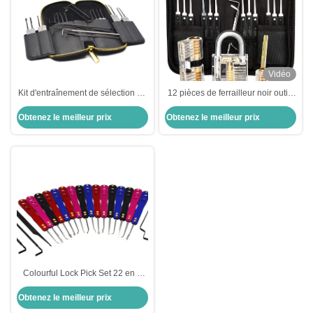
Vidéo
Kit d'entraînement de sélection de
12 pièces de ferrailleur noir outils
serrure complète Outils +
de verrouillage sélectionner
Obtenez le meilleur prix
Obtenez le meilleur prix
verrouillage clair pour
ensemble de pratique de
l'apprentissage en temps réel
verrouillage transparent
sélectionner des outils
Colourful Lock Pick Set 22 en 1
Oxydation d'alliage d'aluminium
Obtenez le meilleur prix
Kit de serrure automatique