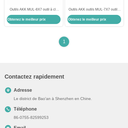
Outils AKK MUL-8X7 outil à clé
Outils AKK outils MUL-7X7 outil à
plate outils serrurier outils de
clé plate outils de sélection de
Obtenez le meilleur prix
Obtenez le meilleur prix
verrouillage
serrurerie outils de sélection de
serrure
1
Contactez rapidement
Adresse
Le district de Bao'an à Shenzhen en Chine.
Téléphone
86-0755-82599253
Email