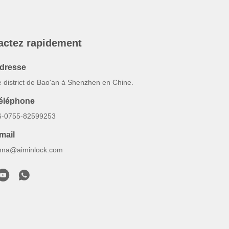
actez rapidement
dresse
e district de Bao'an à Shenzhen en Chine.
éléphone
6-0755-82599253
mail
nna@aiminlock.com