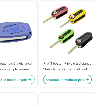
boutons clé à distance
Fiat 3 bouton Flip clé à distance
de clé remplacement de
Shell clé de voiture Shell couleur
 de clé avec boîtier de
option
z le meilleur prix
Obtenez le meilleur prix
clé 40g