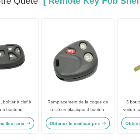
tre Quête
[ Remote Key Fob Shell
 boîtier à clef à
Remplacement de la coque de
3 bout
à 5 boutons,
la clé en plastique 3 boutons
voiture 
 du porte-clés.
Remplacement de la coque du
clé de r
eilleur prix
Obtenez le meilleur prix
Obtene
porte-clés Buick
à distan