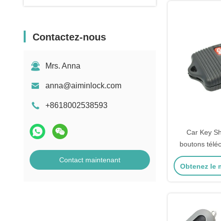
Contactez-nous
Mrs. Anna
anna@aiminlock.com
+8618002538593
Car Key Sh
boutons tél
porte-clés 
Contact maintenant
Obtenez le m