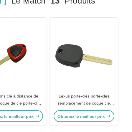
 ]
Le Match
13
Produits
ons clé à distance de
Lexus porte-clés porte-clés
coque de clé porte-clés
remplacement de coque clé
emplacement boîte à clé
légère à distance coque lame
z le meilleur prix
Obtenez le meilleur prix
ce Ferrari coque de clé
noire boîtier de transpondeur 40
mm