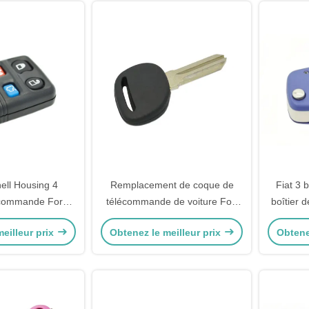
ell Housing 4
Remplacement de coque de
Fiat 3 
écommande Ford
télécommande de voiture Fob
boîtier 
de remplacement
clé de télécommande de voiture
la coque
eilleur prix
Obtenez le meilleur prix
Obtene
Transponder boîtier de clé
Aucun logo pour Ch-Evrolet