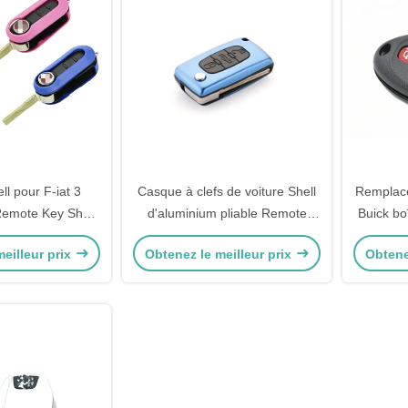
ll pour F-iat 3
Casque à clefs de voiture Shell
Remplace
Remote Key Shell
d'aluminium pliable Remote
Buick bo
 de couleur
Shell pour Peugeot bleu
eilleur prix
Obtenez le meilleur prix
Obtene
nalisables
Peugeot Key Shell