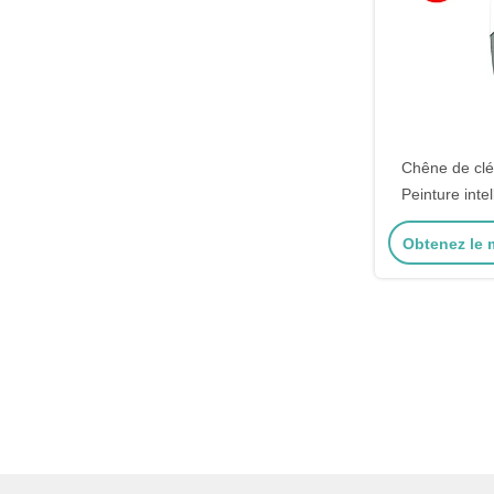
Chêne de clé
Peinture inte
cuisson pliab
Obtenez le m
voiture rem
c