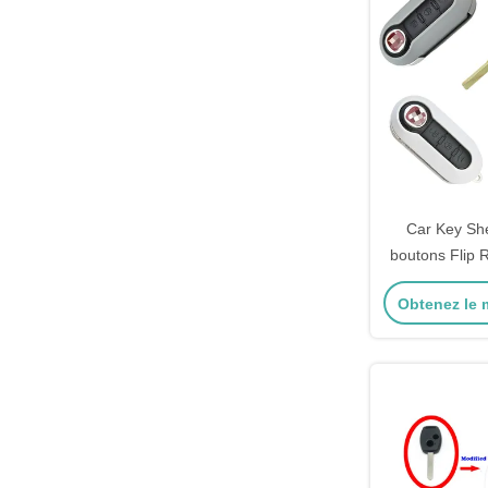
Car Key She
boutons Flip 
Options
Obtenez le m
person