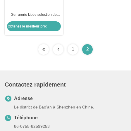
Serrurerie kit de sélection de
serrures Serrurerie sélection de
serrures ensemble de sélection
Obtenez le meilleur prix
de serrures KLOM avec numéro
1
2
Contactez rapidement
Adresse
Le district de Bao'an à Shenzhen en Chine.
Téléphone
86-0755-82599253