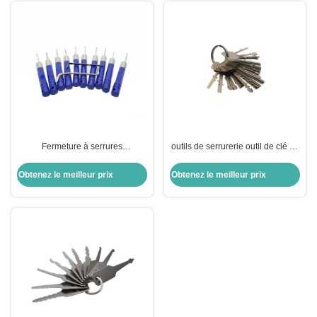
Fermeture à serrures
outils de serrurerie outil de clé 40
sélectionnez ensemble 12 en un
pièces de serrure picking KLOM
ensemble de sélectionnement
verrou d'or en acier clé de test
Obtenez le meilleur prix
Obtenez le meilleur prix
outils d'ouverture de serrure
universelle