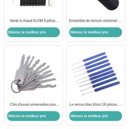
Vente à chaud KLOM 9 pièces
Ensemble de serrure universel en
Outil de serrure à pioche outil de
acier inoxydable avec outil de
serrurerie à 9 pièces
serrure à prune à 8 broches
Obtenez le meilleur prix
Obtenez le meilleur prix
Clés d'essai universelles pour
Le verrou bleu Klom 18 pièces en
serrurier serrure personnalisée
acier inoxydable ensemble de
sélectionner ensemble d'outils de
verrouilleur d' acier ouvreur de
Obtenez le meilleur prix
Obtenez le meilleur prix
sélection de serrure 10 Les deux
serrurerie fournitures de serrurier
côtés