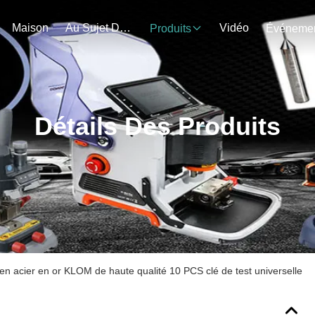
Maison
Au Sujet De Nous
Vidéo
Produits
Détails Des Produits
n acier en or KLOM de haute qualité 10 PCS clé de test universelle