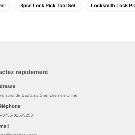
es:
3pcs Lock Pick Tool Set
Locksmith Lock Pic
actez rapidement
dresse
e district de Bao'an à Shenzhen en Chine.
éléphone
6-0755-82599253
mail