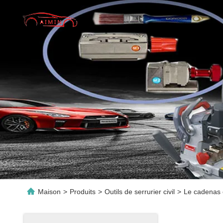
Maison
>
Produits
>
Outils de serrurier civil
>
Le cadenas e