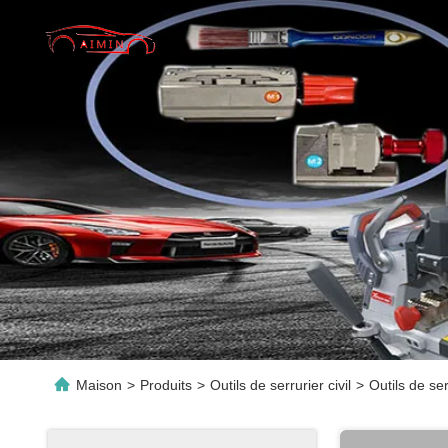
Maison
>
Produits
>
Outils de serrurier civil
>
Outils de se