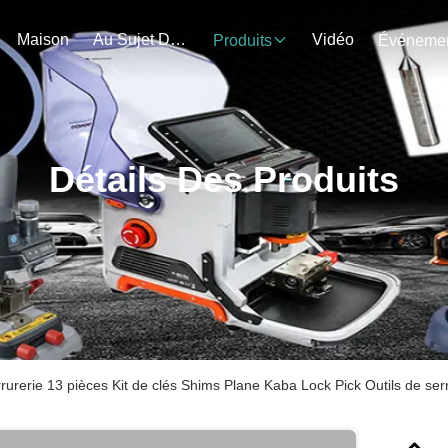
Maison
Au Sujet De Nous
Vidéo
Produits
Détails Des Produits
rrurerie 13 pièces Kit de clés Shims Plane Kaba Lock Pick Outils de serr