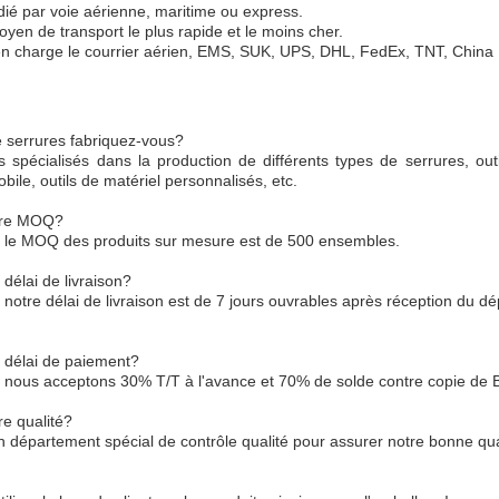
dié par voie aérienne, maritime ou express.
yen de transport le plus rapide et le moins cher.
 charge le courrier aérien, EMS, SUK, UPS, DHL, FedEx, TNT, China P
 serrures fabriquez-vous?
pécialisés dans la production de différents types de serrures, outils
bile, outils de matériel personnalisés, etc.
otre MOQ?
 le MOQ des produits sur mesure est de 500 ensembles.
 délai de livraison?
notre délai de livraison est de 7 jours ouvrables après réception du dé
e délai de paiement?
nous acceptons 30% T/T à l'avance et 70% de solde contre copie de B/
re qualité?
 département spécial de contrôle qualité pour assurer notre bonne qua