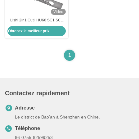
Vidéo
Lishi 2in1 Outil HU66 SC1 SC4
KW1 R52 KW5 AM5 M1/MS2 B111
Obtenez le meilleur prix
TE2 Décodeur de sélection de
serrure
1
Contactez rapidement
Adresse
Le district de Bao'an à Shenzhen en Chine.
Téléphone
86-0755-82599253