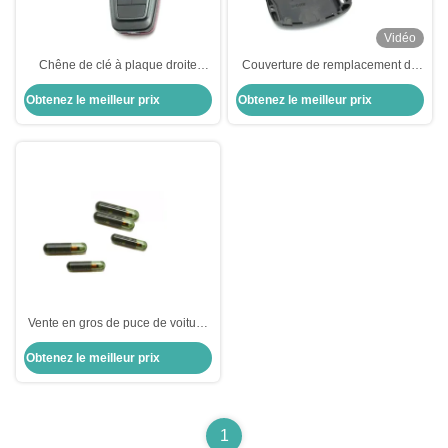
Vidéo
Chêne de clé à plaque droite
Couverture de remplacement de
Peinture intelligente modifiée
clé de voiture à haute qualité à 3
Obtenez le meilleur prix
Obtenez le meilleur prix
cuisson pliable Honda Chêne de
boutons
voiture remplacement de la coque
Vente en gros de puce de voiture
ID13-MG00 13 Puce de
Obtenez le meilleur prix
transpondeur en verre Honda
Rechange de porte-clés de
voiture
1