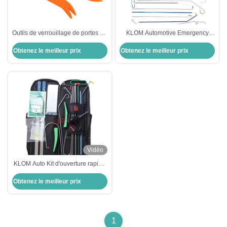
Outils de verrouillage de portes en
KLOM Automotive Emergency
plastique ouvertes ouvertes
Quick Open Kit Outil de serrurier
Obtenez le meilleur prix
Obtenez le meilleur prix
ouvertes ouvertes ouvertes
de voiture de haute qualité
ouvertes ouvertes ouvertes
ouvertes ouvertes ouvertes
ouvertes ouvertes ouvertes
ouvertes ouvertes ouvertes
ouvertes ouvertes
Vidéo
KLOM Auto Kit d'ouverture rapide
fournitures de serrurerie de haute
Obtenez le meilleur prix
qualité pour un accès rapide aux
serrures
1