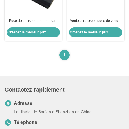
Puce de transpondeur en blanc
Vente en gros de puce de voiture
puce de chiffrement ID8A H128
ID13-MG00 13 Puce de
Bit puce de voiture puce pour
transpondeur en verre Honda
Obtenez le meilleur prix
Obtenez le meilleur prix
Toyota
Rechange de porte-clés de
voiture
1
Contactez rapidement
Adresse
Le district de Bao'an à Shenzhen en Chine.
Téléphone