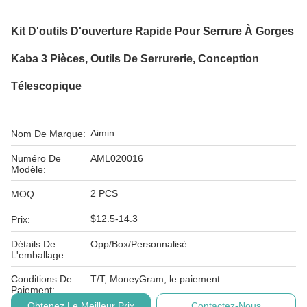
Kit D'outils D'ouverture Rapide Pour Serrure À Gorges
Kaba 3 Pièces, Outils De Serrurerie, Conception
Télescopique
Aimin
Nom De Marque:
Numéro De
AML020016
Modèle:
2 PCS
MOQ:
$12.5-14.3
Prix:
Détails De
Opp/Box/Personnalisé
L'emballage:
Conditions De
T/T, MoneyGram, le paiement
Paiement:
Obtenez Le Meilleur Prix
Contactez-Nous